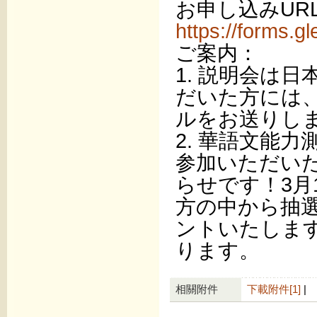
お申し込みUR
https://forms
ご案内：
1. 説明会は
だいた方には、
ルをお送りし
2. 華語文能
参加いただい
らせです！3月
方の中から抽
ントいたしま
ります。
相關附件
下載附件[1]
|