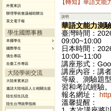
【轉知】華語文能力
外賓來訪
辦理學術會議補助辦法
說明
英文電子報
華語文能力測驗
學生國際事務
臺灣時間：2026 
09:00~10:00
本國學生
日本時間：2026 
國際學生
10:00~11:00
僑生專區
講座形式：Googl
在臺工作專區
講座內容：講
大陸學術交流
等級、測驗題
大陸來賓來訪
習和考試經驗
邀請大陸地區人士相關法規
報名網址：
htt
陸生招生訊息
溫馨提醒：
陸生台灣就學指南
1. 本次講座