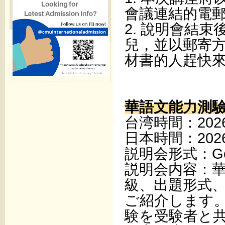
會議連結的電
2. 說明會結
兒，並以郵寄
材書的人趕快
華語文能力測
台湾時間：2026
日本時間：2026
説明会形式：Goog
説明会内容：華
級、出題形式
ご紹介します
験を受験者と