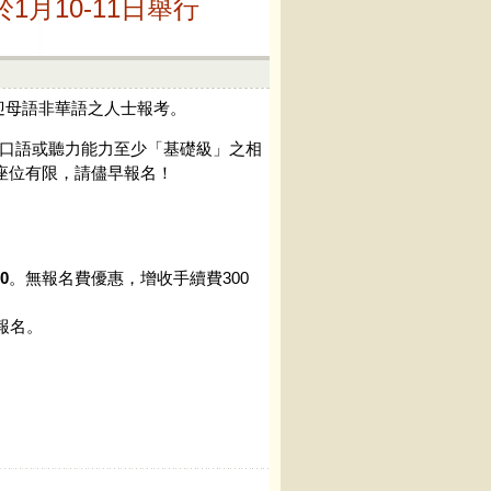
月10-11日舉行
迎母語非華語之人士報考。
口語或聽力能力至少「基礎級」之相
座位有限，請儘早報名！
00
。無報名費優惠，增收手續費300
報名。