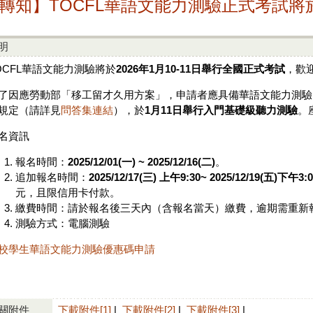
轉知】TOCFL華語文能力測驗正式考試將於1
明
OCFL華語文能力測驗將於
2026
年
1
月
10-11
日
舉行全國正式考試
，歡
了因應勞動部「移工留才久用方案」，申請者應具備華語文能力測驗
規定（請詳見
問答集連結
），於
1
月
11
日舉行入門基礎級聽力測驗
。
名資訊
報名時間：
2025/12/01(
一
) ~ 2025/12/16(
二
)
。
追加報名時間：
2025/12/17(
三
)
上午
9:30~ 2025/12/19(
五
)
下午
3:
元，且限信用卡付款。
繳費時間：請於報名後三天內（含報名當天）繳費，逾期需重新
測驗方式：電腦測驗
校學生華語文能力測驗優惠碼申請
關附件
下載附件[1]
|
下載附件[2]
|
下載附件[3]
|