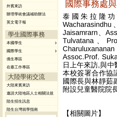
國際事務處與
外賓來訪
辦理學術會議補助辦法
泰國朱拉隆功大學(
英文電子報
Wacharasind
Jaisamrarn、Asso
學生國際事務
Tulvatana、Pro
本國學生
Charuluxanana
國際學生
Assoc.Prof. S
僑生專區
日上午來訪,與中
在臺工作專區
本校簽署合作協
大陸學術交流
國際長與林靜茹
大陸來賓來訪
附設兒童醫院院
邀請大陸地區人士相關法規
陸生招生訊息
陸生台灣就學指南
【相關圖片】