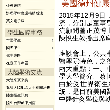
美國德州健康
外賓來訪
辦理學術會議補助辦法
2015年12月
英文電子報
流，分別是董事
流顧問曾正茂博
學生國際事務
陳悅生教授出席
本國學生
國際學生
座談會上，公共
僑生專區
醫學院特色，之
在臺工作專區
兩大重點：一、
大陸學術交流
學大學簡介。蔡
大陸來賓來訪
由於受世界衛生
邀請大陸地區人士相關法規
統，是目前美國
陸生招生訊息
中醫針灸學位與
陸生台灣就學指南